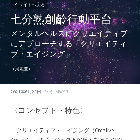
サイトへ戻る
七分熟創齡行動平台
メンタルヘルスにクリエイティブ
にアプローチする「クリエイティ
ブ・エイジング」
（周妮萱）
2021年6月29日
·
台湾 TAIWAN
〈コンセプト・特色〉 
「クリエイティブ・エイジング（Creative 
Ageing）」はプロジェクトの核となるもので