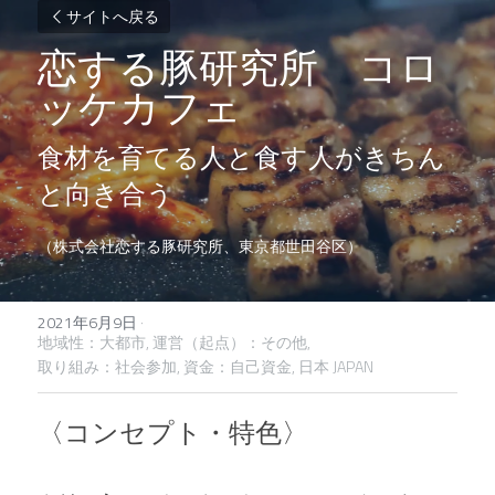
サイトへ戻る
恋する豚研究所　コロ
ッケカフェ
食材を育てる人と食す人がきちん
と向き合う
（株式会社恋する豚研究所、東京都世田谷区）
2021年6月9日
·
地域性：大都市,
運営（起点）：その他,
取り組み：社会参加,
資金：自己資金,
日本 JAPAN
〈コンセプト・特色〉