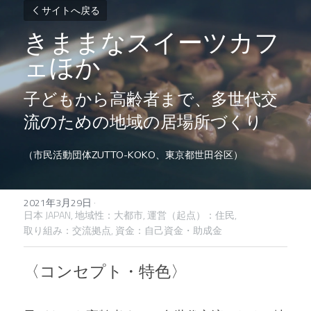
サイトへ戻る
きままなスイーツカフ
ェほか
子どもから高齢者まで、多世代交
流のための地域の居場所づくり
（市民活動団体ZUTTO-KOKO、東京都世田谷区）
2021年3月29日
·
日本 JAPAN,
地域性：大都市,
運営（起点）：住民,
取り組み：交流拠点,
資金：自己資金・助成金
〈コンセプト・特色〉