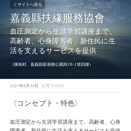
サイトへ戻る
嘉義縣扶緣服務協會
血圧測定から生涯学習講座まで、
高齢者、心身障害者、新住民に生
活を支えるサービスを提供
（陳炳村、嘉義縣新港鄉公園路28-1號四樓）
2021年6月30日
·
台湾 TAIWAN
〈コンセプト・特色〉 
血圧測定から生涯学習講座まで。高齢者、心身
障害者、新住民に生活を支えるサービスを提供