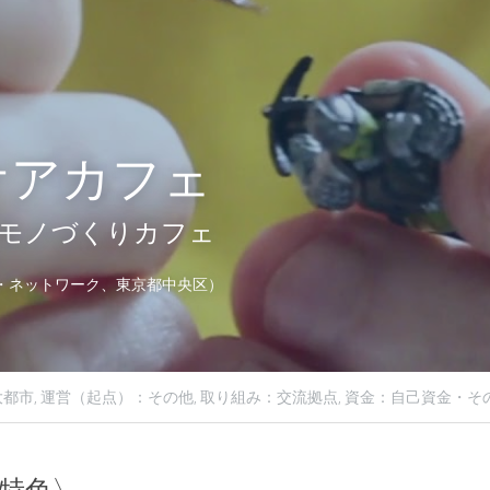
ケアカフェ
モノづくりカフェ
・ネットワーク、東京都中央区）
都市,
運営（起点）：その他,
取り組み：交流拠点,
資金：自己資金・その
特色〉