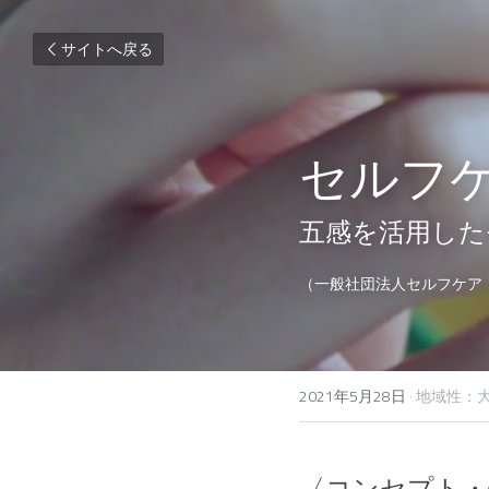
サイトへ戻る
セルフ
五感を活用した
（一般社団法人セルフケア
2021年5月28日
·
地域性：大
〈コンセプト・