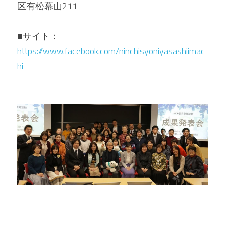
区有松幕山211 
■サイト：
https://www.facebook.com/ninchisyoniyasashiimac
hi