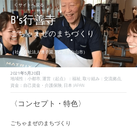
サイトへ戻る
B’s行善寺
ごちゃまぜのまちづくり
（社会福祉法人佛子園、石川県白山市）
2021年5月20日
·
地域性：小都市,
運営（起点）：福祉,
取り組み：交流拠点,
資金：自己資金・介護保険,
日本 JAPAN
〈コンセプト・特色〉
ごちゃまぜのまちづくり