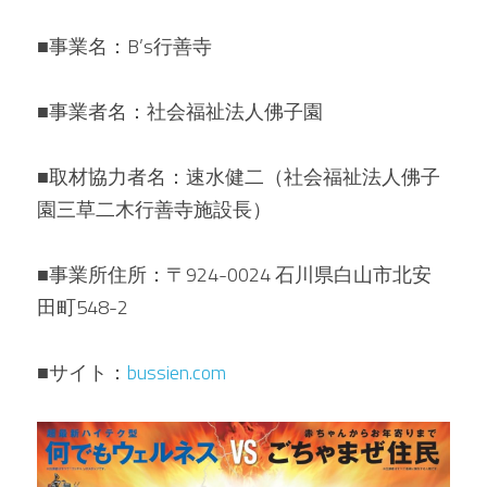
■事業名：B’s行善寺
■事業者名：社会福祉法人佛子園
■取材協力者名：速水健二（社会福祉法人佛子
園三草二木行善寺施設長）
■事業所住所：〒924-0024 石川県白山市北安
田町548-2
■サイト：
b
ussien.com