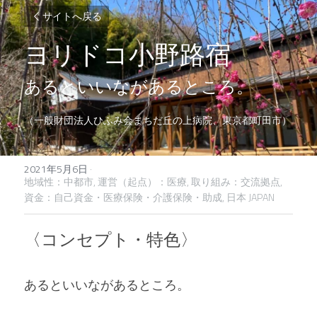
サイトへ戻る
ヨリドコ小野路宿
あるといいながあるところ。
（一般財団法人ひふみ会まちだ丘の上病院、東京都町田市）
2021年5月6日
·
地域性：中都市,
運営（起点）：医療,
取り組み：交流拠点,
資金：自己資金・医療保険・介護保険・助成,
日本 JAPAN
〈コンセプト・特色〉
あるといいながあるところ。