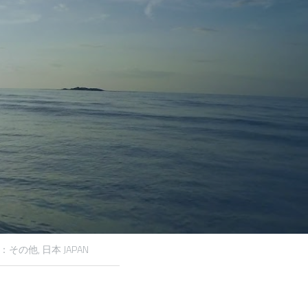
」
：その他,
日本 JAPAN