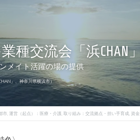
業種交流会「浜CHAN
ンメイト活躍の場の提供
HAN」、神奈川県横浜市）
都市,
運営（起点）：医療・介護,
取り組み：交流拠点・担い手育成,
資金
特色〉