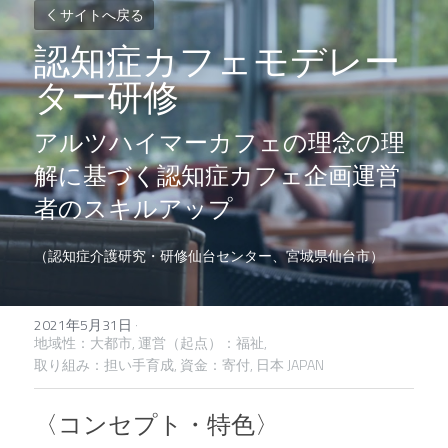
サイトへ戻る
認知症カフェモデレー
ター研修
アルツハイマーカフェの理念の理
解に基づく認知症カフェ企画運営
者のスキルアップ
（認知症介護研究・研修仙台センター、宮城県仙台市）
2021年5月31日
·
地域性：大都市,
運営（起点）：福祉,
取り組み：担い手育成,
資金：寄付,
日本 JAPAN
〈コンセプト・特色〉