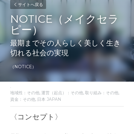
サイトへ戻る
NOTICE（メイクセラ
ピー）
最期までその人らしく美しく生き
切れる社会の実現
（NOTICE）
·
地域性：その他,
運営（起点）：その他,
取り組み：その他,
資金：その他,
日本 JAPAN
〈コンセプト〉