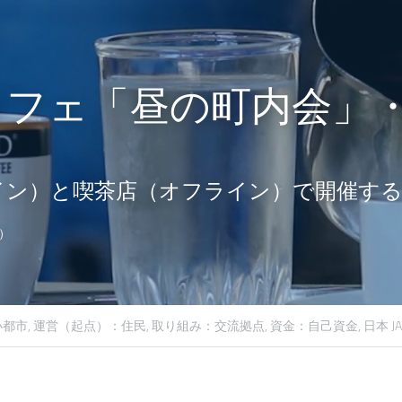
カフェ「昼の町内会」
」
ライン）と喫茶店（オフライン）で開催す
）
都市,
運営（起点）：住民,
取り組み：交流拠点,
資金：自己資金,
日本 JA