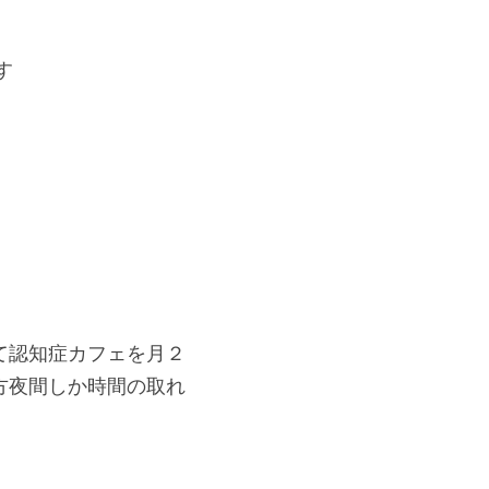
す
て認知症カフェを月２
方夜間しか時間の取れ