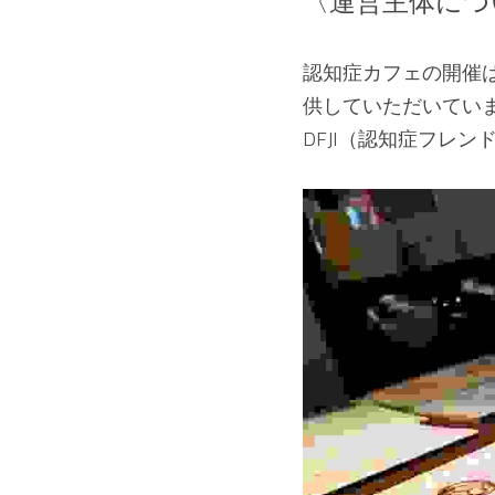
〈運営主体につ
認知症カフェの開催
供していただいていま
DFJI（認知症フレ