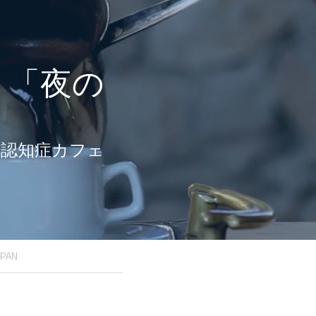
・「夜の
る認知症カフェ
PAN