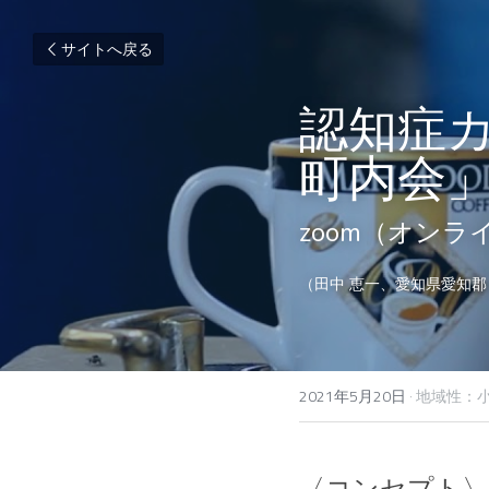
サイトへ戻る
認知症
町内会
zoom（オン
（田中 恵一、愛知県愛知郡
2021年5月20日
·
地域性：小
〈コンセプト〉