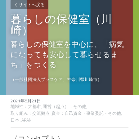
サイトへ戻る
暮らしの保健室（川
崎）
暮らしの保健室を中心に、「病気
になっても安心して暮らせるま
ち」をつくる
（一般社団法人プラスケア、神奈川県川崎市）
2021年5月21日
·
地域性：大都市,
運営（起点）：その他,
取り組み：交流拠点,
資金：自己資金・事業委託・その他,
日本 JAPAN
〈コンセプト〉