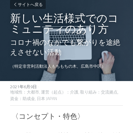
サイトへ戻る
新しい生活様式でのコ
ミュニティのあり方
コロナ禍のなかでも繋がりを途絶
えさせない活動
（特定非営利活動法人もちもちの木、広島市中区）
2021年6月9日
·
地域性：大都市,
運営（起点）：介護,
取り組み：交流拠点,
資金：助成金,
日本 JAPAN
 〈コンセプト・特色〉 