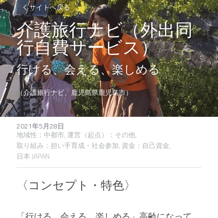
サイトへ戻る
介護旅行ナビ（外出同
行自費サービス）
行ける、会える、楽しめる
（介護旅行ナビ、鹿児島県鹿児島市）
2021年5月28日
·
地域性：中都市,
運営（起点）：その他,
取り組み：担い手育成・社会参加,
資金：自己資金,
日本 JAPAN
〈コンセプト・特色〉
「行ける　会える　楽しめる」高齢になって