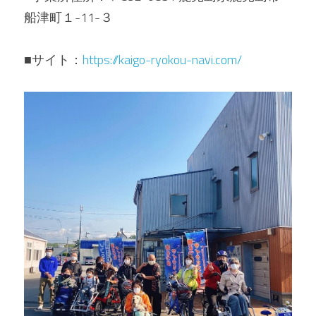
船津町１-11-３
■サイト：
h
ttps://kaigo-ryokou-navi.com/