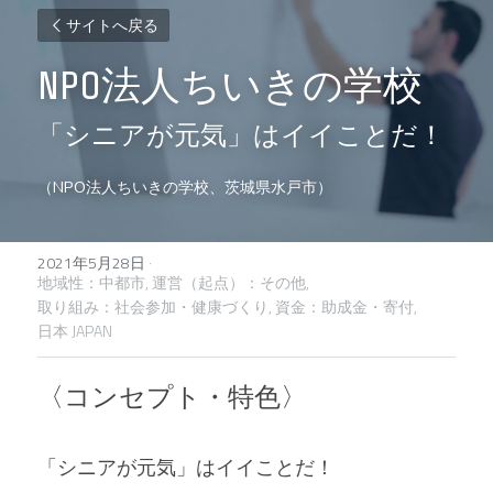
サイトへ戻る
NPO法人ちいきの学校
「シニアが元気」はイイことだ！
（NPO法人ちいきの学校、茨城県水戸市）
2021年5月28日
·
地域性：中都市,
運営（起点）：その他,
取り組み：社会参加・健康づくり,
資金：助成金・寄付,
日本 JAPAN
〈コンセプト・特色〉
「シニアが元気」はイイことだ！