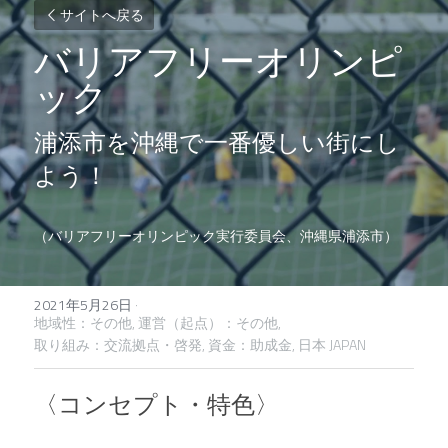
サイトへ戻る
バリアフリーオリンピ
ック
浦添市を沖縄で一番優しい街にし
よう！
（バリアフリーオリンピック実行委員会、沖縄県浦添市）
2021年5月26日
·
地域性：その他,
運営（起点）：その他,
取り組み：交流拠点・啓発,
資金：助成金,
日本 JAPAN
〈コンセプト・特色〉