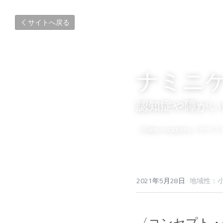
サイトへ戻る
ナミニ
認知症や障がい
（Nami-nications
2021年5月28日
·
地域性：小
〈コンセプト・