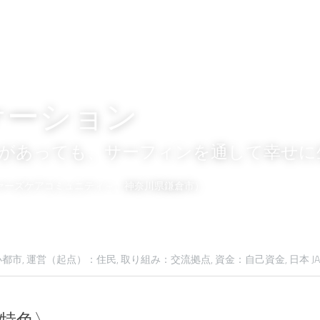
ケーション
があっても、サーフィンを通して幸せに
～サーファーズケアコミュニティ～、神奈川県鎌倉市）
都市,
運営（起点）：住民,
取り組み：交流拠点,
資金：自己資金,
日本 JA
特色〉