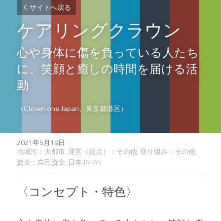
サイトへ戻る
ケアリングクラウン
心や身体に傷を負っている人たち
に、笑顔と癒しの時間を届ける活
動
（Clown one Japan、東京都港区）
2021年5月19日
·
地域性：大都市,
運営（起点）：その他,
取り組み：その他,
資金：自己資金,
日本 JAPAN
〈コンセプト・特色〉