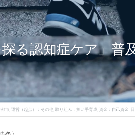
を探る認知症ケア」普
都市,
運営（起点）：その他,
取り組み：担い手育成,
資金：自己資金,
日
特色〉