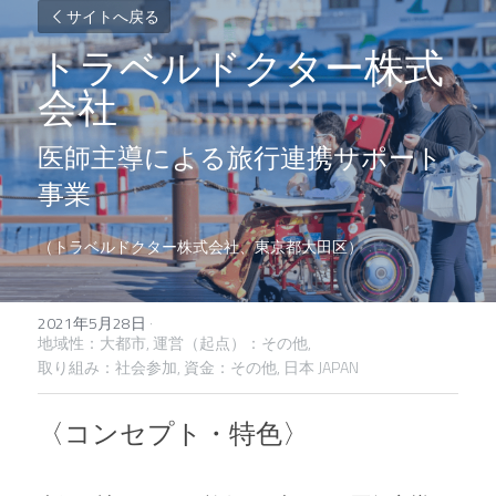
サイトへ戻る
トラベルドクター株式
会社
医師主導による旅行連携サポート
事業
（トラベルドクター株式会社、東京都大田区）
2021年5月28日
·
地域性：大都市,
運営（起点）：その他,
取り組み：社会参加,
資金：その他,
日本 JAPAN
〈コンセプト・特色〉 