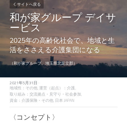
サイトへ戻る
和が家グループ デイサ
ービス
2025年の高齢化社会で、地域と生
活をささえる介護集団になる
（和が家グループ、埼玉県北足立郡）
2021年5月31日
·
地域性：その他,
運営（起点）：介護,
取り組み：交流拠点・見守り・社会参加,
資金：介護保険・その他,
日本 JAPAN
〈コンセプト〉