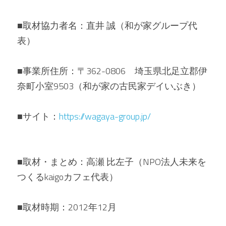
■取材協力者名：直井 誠（和が家グループ代
表）
■事業所住所：〒362-0806　埼玉県北足立郡伊
奈町小室9503（和が家の古民家デイいぶき）
■サイト：
https://wagaya-group.jp/
■取材・まとめ：高瀬 比左子（NPO法人未来を
つくるkaigoカフェ代表） 
■取材時期：2012年12月