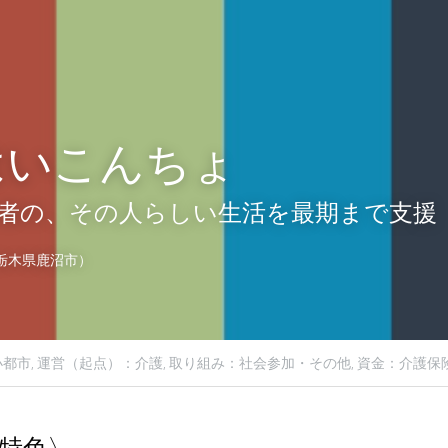
はいこんちょ
者の、その人らしい生活を最期まで支援
栃木県鹿沼市）
都市,
運営（起点）：介護,
取り組み：社会参加・その他,
資金：介護保
特色〉