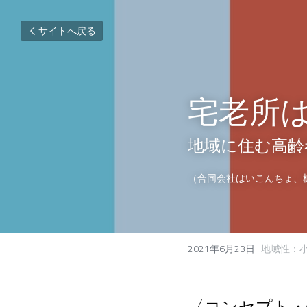
サイトへ戻る
宅老所
地域に住む高齢
（合同会社はいこんちょ、
2021年6月23日
·
地域性：小
〈コンセプト・