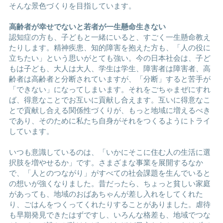
そんな景色づくりを目指しています。
高齢者が幸せでないと若者が一生懸命生きない
認知症の方も、子どもと一緒にいると、すごく一生懸命教え
たりします。精神疾患、知的障害を抱えた方も、「人の役に
立ちたい」という思いがとても強い。今の日本社会は、子ど
もは子ども、大人は大人、学生は学生、障害者は障害者、高
齢者は高齢者と分断されていますが、「分断」すると苦手が
「できない」になってしまいます。それをごちゃまぜにすれ
ば、得意なことでお互いに貢献し合えます。互いに得意なこ
とで貢献し合える関係性づくりが、もっと地域に増えるべき
であり、そのために私たち自身がそれをつくるようにトライ
しています。
いつも意識しているのは、「いかにそこに住む人の生活に選
択肢を増やせるか」です。さまざまな事業を展開するなか
で、「人とのつながり」がすべての社会課題を生んでいると
の想いが強くなりました。昔だったら、ちょっと貧しい家庭
があっても、地域のおばあちゃんが差し入れをしてくれた
り、ごはんをつくってくれたりすることがありました。虐待
も早期発見できたはずですし、いろんな格差も、地域でつな