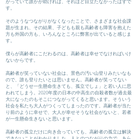
がっていて誰かが助ければ、それほど目立たなかったはずで
す。
そのようなつながりがなくなったことで、さまざまな社会課
題が生まれ、その結果、子どもも親も高齢者も障害を抱えた
方も外国の方も、いろんなところに弊害が出ていると感じま
す。
僕らが高齢者にこだわるのは、高齢者は幸せでなければいけ
ないからです。
高齢者が笑っていない社会は、景色の汚い山登りみたいなも
ので、誰も登りたいとは思いません。高齢者が笑ってない
と、「どうせ一生懸命生きても、孤立でしょ」と若い人に思
われてしまう。2020年度の日本の中高生の自殺者数が過去最
大になったのもそこにつながってくると思います。そういう
社会を私たち大人がつくってしまったのです。高齢者が当た
り前のように幸せで、大人が幸せそうな社会がないと、若者
が一生懸命生きないと思います。
高齢者の孤立だけに向き合っていても、高齢者の孤立は解決
できないことがわかりました。人とのつながりの力で、あら