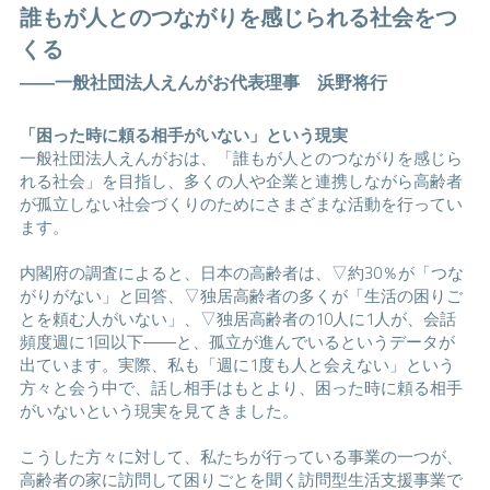
誰もが人とのつながりを感じられる社会をつ
くる
――一般社団法人えんがお代表理事　浜野将行
「困った時に頼る相手がいない」という現実
一般社団法人えんがおは、「誰もが人とのつながりを感じら
れる社会」を目指し、多くの人や企業と連携しながら高齢者
が孤立しない社会づくりのためにさまざまな活動を行ってい
ます。
内閣府の調査によると、日本の高齢者は、▽約30％が「つな
がりがない」と回答、▽独居高齢者の多くが「生活の困りご
とを頼む人がいない」、▽独居高齢者の10人に1人が、会話
頻度週に1回以下――と、孤立が進んでいるというデータが
出ています。実際、私も「週に1度も人と会えない」という
方々と会う中で、話し相手はもとより、困った時に頼る相手
がいないという現実を見てきました。
こうした方々に対して、私たちが行っている事業の一つが、
高齢者の家に訪問して困りごとを聞く訪問型生活支援事業で