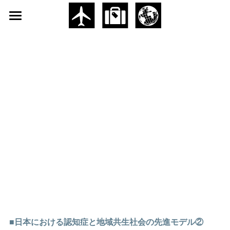
×
ブログカテゴリー
Home
すべてのカテゴリ
About
日本 JAPAN
Dementia-History
台湾 TAIWAN
Symposium
Recommendations
Dialogue
Submit
■日本における認知症と地域共生社会の先進モデル②
POWERED BY