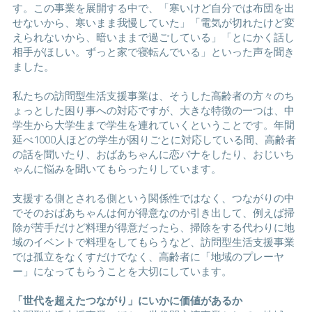
す。この事業を展開する中で、「寒いけど自分では布団を出
せないから、寒いまま我慢していた」「電気が切れたけど変
えられないから、暗いままで過ごしている」「とにかく話し
相手がほしい。ずっと家で寝転んでいる」といった声を聞き
ました。
私たちの訪問型生活支援事業は、そうした高齢者の方々のち
ょっとした困り事への対応ですが、大きな特徴の一つは、中
学生から大学生まで学生を連れていくということです。年間
延べ1000人ほどの学生が困りごとに対応している間、高齢者
の話を聞いたり、おばあちゃんに恋バナをしたり、おじいち
ゃんに悩みを聞いてもらったりしています。
支援する側とされる側という関係性ではなく、つながりの中
でそのおばあちゃんは何が得意なのか引き出して、例えば掃
除が苦手だけど料理が得意だったら、掃除をする代わりに地
域のイベントで料理をしてもらうなど、訪問型生活支援事業
では孤立をなくすだけでなく、高齢者に「地域のプレーヤ
ー」になってもらうことを大切にしています。
「世代を超えたつながり」にいかに価値があるか