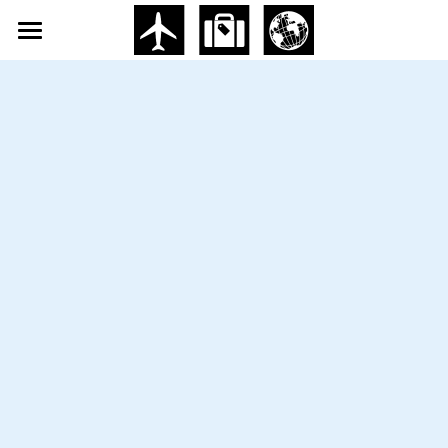
×
ブログカテゴリー
Home
すべてのカテゴリ
About
日本 JAPAN
Dementia-History
台湾 TAIWAN
Symposium
Recommendations
Dialogue
Submit
POWERED BY