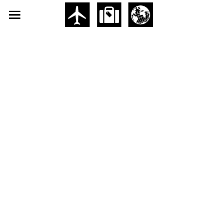
×
ブログカテゴリー
Home
すべてのカテゴリ
About
日本 JAPAN
Dementia-History
台湾 TAIWAN
Symposium
Recommendations
Dialogue
Submit
POWERED BY