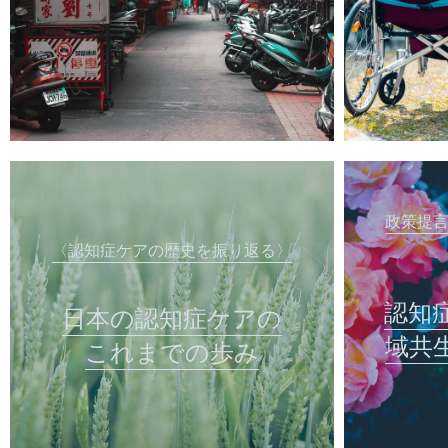
政策提
〈認知症ケアの歴史を振り返る〉
認知
日本の認知症ケアの
域共
これまでの歩み