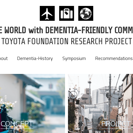
HE WORLD with DEMENTIA-FRIENDLY COMM
HE WORLD with DEMENTIA-FRIENDLY COMM
TOYOTA FOUNDATION RESEARCH PROJECT
TOYOTA FOUNDATION RESEARCH PROJECT
bout
bout
Dementia-History
Dementia-History
Symposium
Symposium
Recommendations
Recommendations
CONCEPT
PROJECT