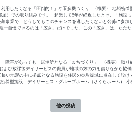
も利用したくなる「圧倒的！」な看多機づくり 〈概要〉 地域密着
室7部屋）での取り組みです。 起業して5年が経過したとき、「施設
の公募事業で、どうしてもこのチャンスを逃したくないと公募に参加
唯一自慢できるのは「広さ」だけでした。この「広さ」は、ただただ
 障害があっても 居場所となる「まちづくり」 〈概要〉 取り組み
および放課後デイサービスの職員が地域の方の力を借りながら協働
細長い地形の中に拠点となる施設を住民の徒歩圏域に点在して設けて
密着型施設 デイサービス・グループホーム（さくらホーム） 小規.
他の投稿