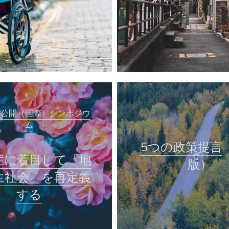
言公開（国際）シンポジウ
ム
5つの
政策提言
症に着目して「地
版）
生社会」を再定義
する