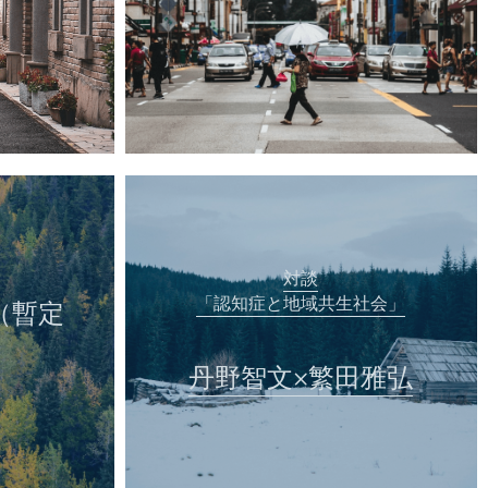
対談
「認知症と地域共生社会」
（暫定
丹野智文×繁田雅弘