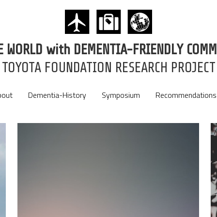
HE WORLD with DEMENTIA-FRIENDLY COMM
HE WORLD with DEMENTIA-FRIENDLY COMM
TOYOTA FOUNDATION RESEARCH PROJECT
TOYOTA FOUNDATION RESEARCH PROJECT
bout
bout
Dementia-History
Dementia-History
Symposium
Symposium
Recommendations
Recommendations