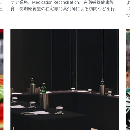
ム
ケア業務、Medication Reconciliation、在宅栄養健康教
ビ
育、長期療養型の在宅専門薬剤師による訪問などを行...
つ