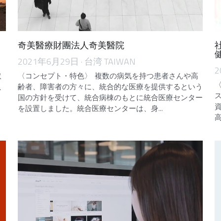
奇美醫療財團法人奇美醫院
2021年6月29日
·
台湾 TAIWAN
2
取
〈コンセプト・特色〉 複数の病気を持つ患者さんや高
、
齢者、障害者の方々に、統合的な医療を提供するという
国の方針を受けて、統合病棟のもとに統合医療センター
を設置しました。統合医療センターは、身...