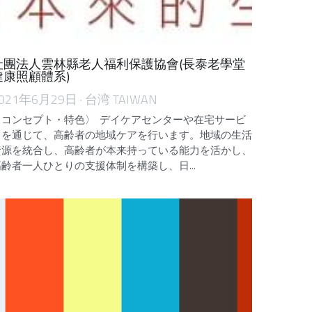
社團法人雲林縣老人福利保護協會(長泰老學堂
健康照顧體系)
021年6月29日
·
台湾 TAIWAN
〈コンセプト・特色〉 デイケアセンターや在宅サービ
スを通じて、高齢者の地域ケアを行います。地域の生活
資源を統合し、高齢者が本来持っている能力を活かし、
高齢者一人ひとりの支援体制を構築し、日...