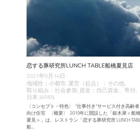
恋する豚研究所LUNCH TABLE船橋夏見店
2021年9月14日
·
地域性：小都市,
運営（起点）：その他,
取り組み：社会参加,
資金：自己資金、寄付,
日本 JAPAN
〈コンセプト・特色〉 ”仕事付き”サービス付き高齢者
向け住宅 〈概要〉 2019年に開設した「銀木犀＜船
夏見＞」は、レストラン「恋する豚研究所 LUNCH TABL
船...