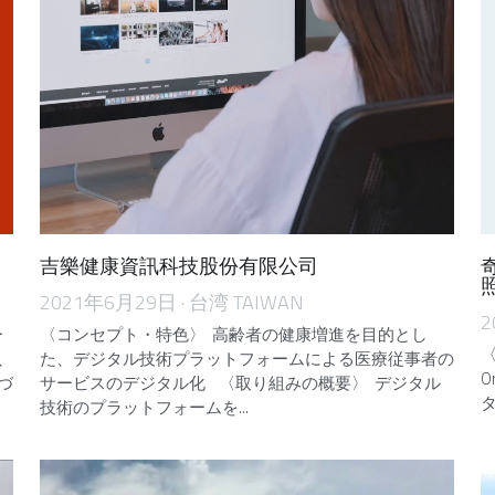
吉樂健康資訊科技股份有限公司
2021年6月29日
·
台湾 TAIWAN
2
ー
〈コンセプト・特色〉 高齢者の健康増進を目的とし
〈
、
た、デジタル技術プラットフォームによる医療従事者の
O
づ
サービスのデジタル化 〈取り組みの概要〉 デジタル
タ
技術のプラットフォームを...